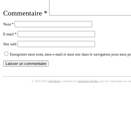
Commentaire
*
Nom
*
E-mail
*
Site web
Enregistrer mon nom, mon e-mail et mon site dans le navigateur pour mon p
© 2010-2016
Aytechnet
, consultez les
mentions légales
pour les statistiques sur l'