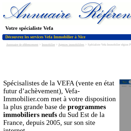
Votre spécialiste Vefa
Découvrez les services Vefa Immobilier à Nice
Annnuaire de référencement
>
Immobilier
>
Agences immobilières
> Spécialiste Vefa Immobilier région P
Spécisalistes de la VEFA (vente en état
futur d’achèvement), Vefa-
Immobilier.com met à votre disposition
la plus grande base de
programmes
immobiliers neufs
du Sud Est de la
France, depuis 2005, sur son site
internet.