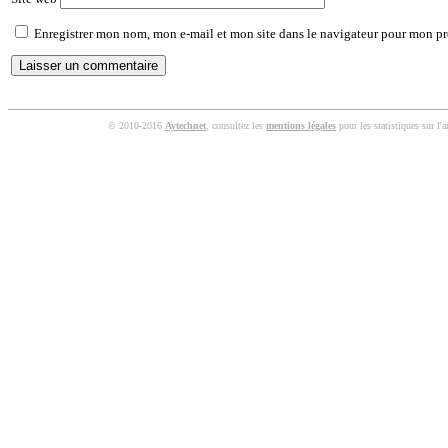
Enregistrer mon nom, mon e-mail et mon site dans le navigateur pour mon p
© 2010-2016
Aytechnet
, consultez les
mentions légales
pour les statistiques sur l'