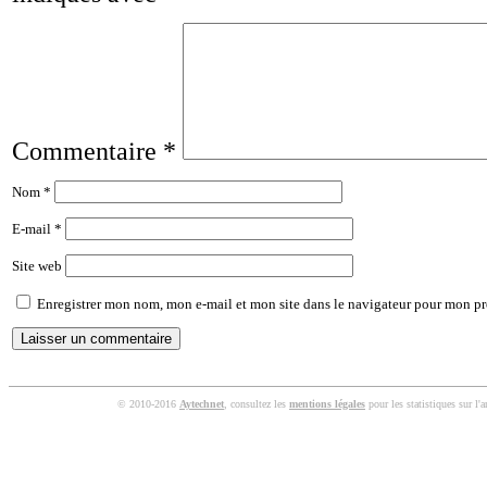
Commentaire
*
Nom
*
E-mail
*
Site web
Enregistrer mon nom, mon e-mail et mon site dans le navigateur pour mon p
© 2010-2016
Aytechnet
, consultez les
mentions légales
pour les statistiques sur l'