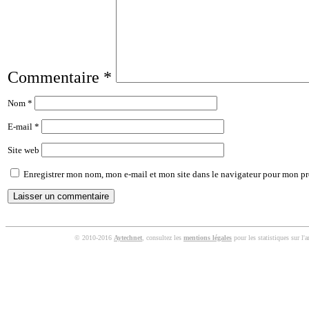
Commentaire
*
Nom
*
E-mail
*
Site web
Enregistrer mon nom, mon e-mail et mon site dans le navigateur pour mon p
© 2010-2016
Aytechnet
, consultez les
mentions légales
pour les statistiques sur l'