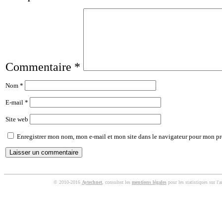
Commentaire
*
Nom
*
E-mail
*
Site web
Enregistrer mon nom, mon e-mail et mon site dans le navigateur pour mon p
© 2010-2016
Aytechnet
, consultez les
mentions légales
pour les statistiques sur l'