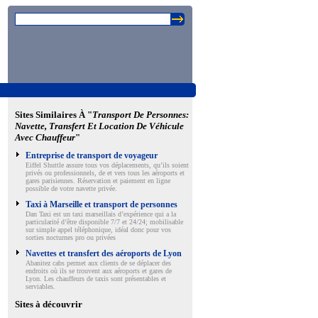
Sites Similaires À "
Transport De Personnes:
Navette, Transfert Et Location De Véhicule
Avec Chauffeur
"
Entreprise de transport de voyageur
Eiffel Shuttle assure tous vos déplacements, qu’ils soient
privés ou professionnels, de et vers tous les aéroports et
gares parisiennes. Réservation et paiement en ligne
possible de votre navette privée.
Taxi à Marseille et transport de personnes
Dan Taxi est un taxi marseillais d’expérience qui a la
particularité d’être disponible 7/7 et 24/24; mobilisable
sur simple appel téléphonique, idéal donc pour vos
sorties nocturnes pro ou privées
Navettes et transfert des aéroports de Lyon
Abanitez cabs permet aux clients de se déplacer des
endroits où ils se trouvent aux aéroports et gares de
Lyon. Les chauffeurs de taxis sont présentables et
serviables.
Sites à découvrir