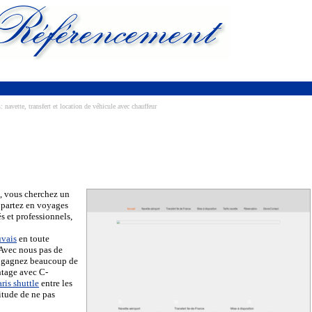
navette, transfert et location de véhicule avec chauffeur
e, vous cherchez un
 partez en voyages
s et professionnels,
uvais
en toute
. Avec nous pas de
s gagnez beaucoup de
ntage avec C-
aris shuttle
entre les
titude de ne pas