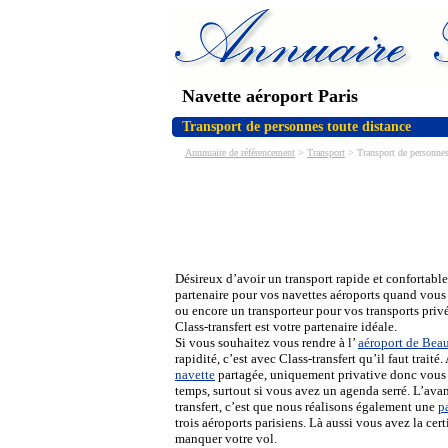
Navette aéroport Paris
Transport de personnes toute distance
Annnuaire de référencement
>
Transport
> Transport de personnes: 
Désireux d’avoir un transport rapide et confortabl
partenaire pour vos navettes aéroports quand vous
ou encore un transporteur pour vos transports privé
Class-transfert est votre partenaire idéale.
Si vous souhaitez vous rendre à l’
aéroport de Bea
rapidité, c’est avec Class-transfert qu’il faut traité
navette
partagée, uniquement privative donc vou
temps, surtout si vous avez un agenda serré. L’ava
transfert, c’est que nous réalisons également une
p
trois aéroports parisiens. Là aussi vous avez la cer
manquer votre vol.