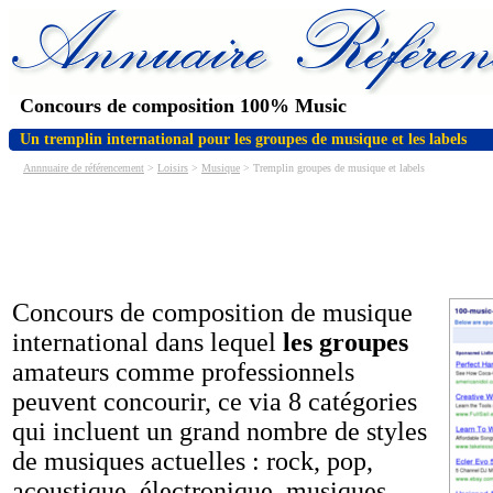
Concours de composition 100% Music
Un tremplin international pour les groupes de musique et les labels
Annnuaire de référencement
>
Loisirs
>
Musique
> Tremplin groupes de musique et labels
Concours de composition de musique
international dans lequel
les groupes
amateurs comme professionnels
peuvent concourir, ce via 8 catégories
qui incluent un grand nombre de styles
de musiques actuelles : rock, pop,
acoustique, électronique, musiques