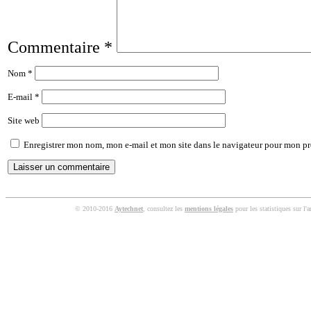
Commentaire
*
Nom
*
E-mail
*
Site web
Enregistrer mon nom, mon e-mail et mon site dans le navigateur pour mon p
© 2010-2016
Aytechnet
, consultez les
mentions légales
pour les statistiques sur l'