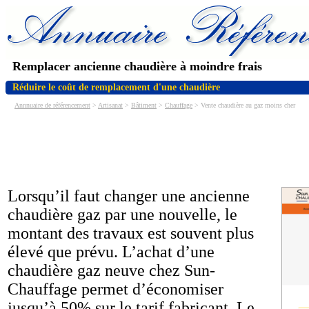
Remplacer ancienne chaudière à moindre frais
Réduire le coût de remplacement d'une chaudière
Annnuaire de référencement
>
Artisanat
>
Bâtiment
>
Chauffage
> Vente chaudière au gaz moins cher
Lorsqu’il faut changer une ancienne
chaudière gaz par une nouvelle, le
montant des travaux est souvent plus
élevé que prévu. L’achat d’une
chaudière gaz neuve chez Sun-
Chauffage permet d’économiser
jusqu’à 50% sur le tarif fabricant. Le