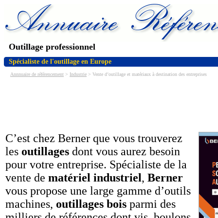
Outillage professionnel
Spécialiste de l'outillage en Europe
Annnuaire de référencement
>
Industrie
> Vente d’outillage et matériaux à destination des entreprises
C’est chez Berner que vous trouverez
les
outillages
dont vous aurez besoin
pour votre entreprise. Spécialiste de la
vente de
matériel industriel
,
Berner
vous propose une large gamme d’outils
machines,
outillages bois
parmi des
milliers de références dont vis, boulons,