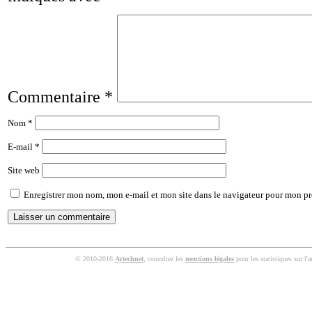
Commentaire
*
Nom
*
E-mail
*
Site web
Enregistrer mon nom, mon e-mail et mon site dans le navigateur pour mon p
© 2010-2016
Aytechnet
, consultez les
mentions légales
pour les statistiques sur l'