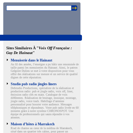
Sites Similaires À "
Voix Off Française :
Guy De Hainaut
"
Menuiserie dans le Hainaut
Au fil des années, l’enseigne a pu bâtir une renommée de
taille parmi les menuiseries du Hainaut. Ainsi, le patron
Grégoire Dulieu se met à votre disposition pour vous
offrir des réalisations sur mesure et un service de qualité
dignes de cette réputation.
Studio pub radio jingles liners
Defstudio Productions, spécialiste de la réalisation et
production radio: pub et jingle radio, voix off, liner,
émission radio clés en main. Catalogue de voix
différentes. Réalisation de bruitage, musique, montage,
jingle radio, voice track. Habillage d’antenne
personnalisé pour booster votre audience. Messages
téléphoniques et répondeurs. Votre pub radio livrée en 60
minutes grâce à notre système CHRONOSPOT. Une
équipe de professionnels qui saura répondre à vos
attentes.
Maison d’hôtes à Marrakech
Riad de charme au cœur de la médina de Marrakech,
situé dans un quartier très calme, pour passer un