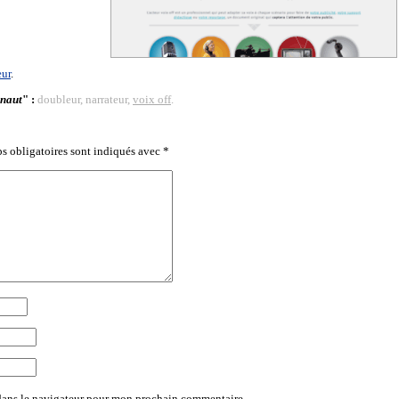
eur
.
inaut
" :
doubleur, narrateur,
voix off
.
s obligatoires sont indiqués avec
*
dans le navigateur pour mon prochain commentaire.