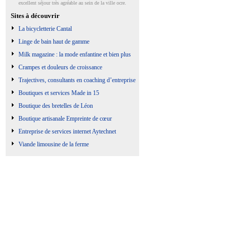
excellent séjour très agréable au sein de la ville ocre.
Sites à découvrir
La bicycletterie Cantal
Linge de bain haut de gamme
Milk magazine : la mode enfantine et bien plus
Crampes et douleurs de croissance
Trajectives, consultants en coaching d’entreprise
Boutiques et services Made in 15
Boutique des bretelles de Léon
Boutique artisanale Empreinte de cœur
Entreprise de services internet Aytechnet
Viande limousine de la ferme