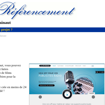
ainaut
 projet ?
Hainaut
naut, vous pouvez
 faites
 de films
 bien pour la
te crée en moins de 24
dé !