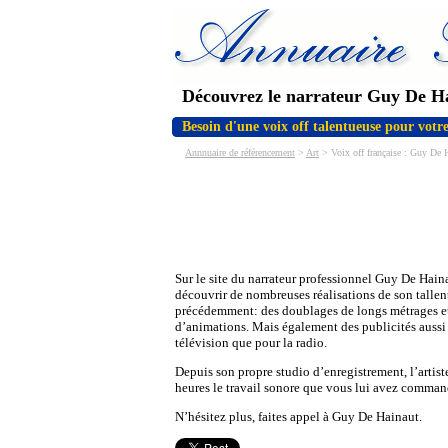
Découvrez le narrateur Guy De H
Besoin d'une voix off talentueuse pour votre
Annnuaire de référencement
>
Art
> Voix off française : Guy De 
Sur le site du narrateur professionnel Guy De Hai
découvrir de nombreuses réalisations de son tallent
précédemment: des doublages de longs métrages et
d’animations. Mais également des publicités aussi
télévision que pour la radio.
Depuis son propre studio d’enregistrement, l’artis
heures le travail sonore que vous lui avez comman
N’hésitez plus, faites appel à Guy De Hainaut.