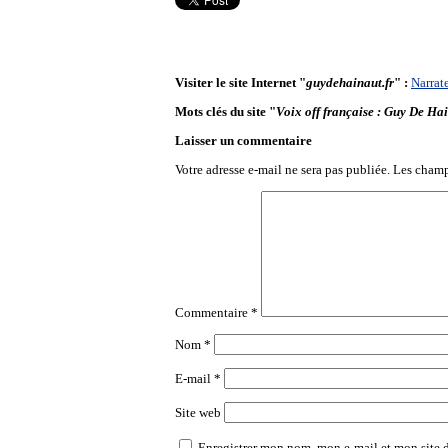
Visiter le site Internet "
guydehainaut.fr
" :
Narrat
Mots clés du site "
Voix off française : Guy De Ha
Laisser un commentaire
Votre adresse e-mail ne sera pas publiée.
Les champ
Commentaire
*
Nom
*
E-mail
*
Site web
Enregistrer mon nom, mon e-mail et mon site 