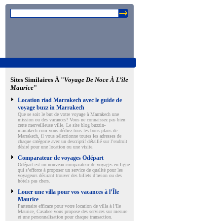
Sites Similaires À "
Voyage De Noce À L’île
Maurice
"
Location riad Marrakech avec le guide de
voyage buzz in Marrakech
Que se soit le but de votre voyage à Marrakech une
mission ou des vacances? Vous ne connaissez pas bien
cette merveilleuse ville. Le site blog buzzin-
marrakech.com vous dédiez tous les bons plans de
Marrakech, il vous sélectionne toutes les adresses de
chaque catégorie avec un descriptif détaillé sur l’endroit
désiré pour une location ou une visite.
Comparateur de voyages Odépart
Odépart est un nouveau comparateur de voyages en ligne
qui s’efforce à proposer un service de qualité pour les
voyageurs désirant trouver des billets d’avion ou des
hôtels pas chers.
Louer une villa pour vos vacances à l’Île
Maurice
Partenaire efficace pour votre location de villa à l’Ile
Maurice, Casabee vous propose des services sur mesure
et une personnalisation pour chaque transaction.