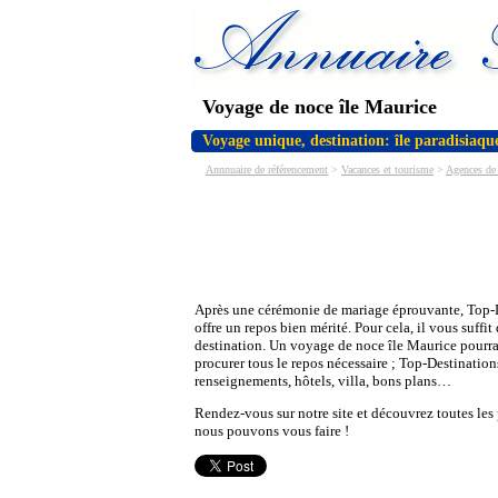
Voyage de noce île Maurice
Voyage unique, destination: île paradisiaqu
Annnuaire de référencement
>
Vacances et tourisme
>
Agences de
Après une cérémonie de mariage éprouvante, Top-
offre un repos bien mérité. Pour cela, il vous suffit
destination. Un voyage de noce île Maurice pourra
procurer tous le repos nécessaire ; Top-Destination
renseignements, hôtels, villa, bons plans…
Rendez-vous sur notre site et découvrez toutes les
nous pouvons vous faire !