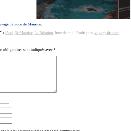
oyage de noce île Maurice
.
" :
hôtel
,
île Maurice
,
La Réunion
, lune de miel, Rodrigues,
voyage de noce
.
s obligatoires sont indiqués avec
*
dans le navigateur pour mon prochain commentaire.