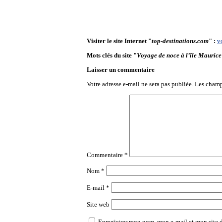
Visiter le site Internet "
top-destinations.com
" :
v
Mots clés du site "
Voyage de noce à l’île Maurice
Laisser un commentaire
Votre adresse e-mail ne sera pas publiée.
Les champ
Commentaire
*
Nom
*
E-mail
*
Site web
Enregistrer mon nom, mon e-mail et mon site 