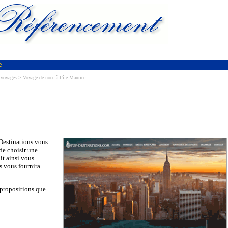
e
 voyages
> Voyage de noce à l’île Maurice
Destinations vous
 de choisir une
it ainsi vous
s vous fournira
 propositions que