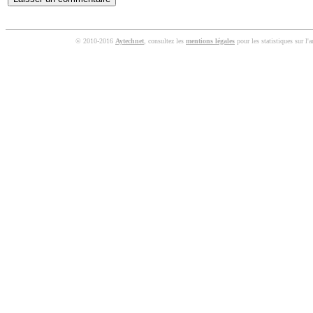
© 2010-2016
Aytechnet
, consultez les
mentions légales
pour les statistiques sur l'