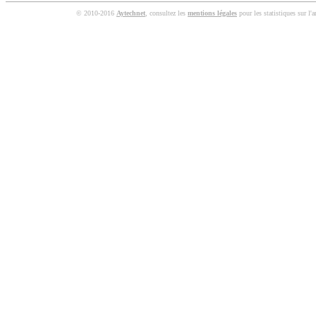
© 2010-2016
Aytechnet
, consultez les
mentions légales
pour les statistiques sur l'