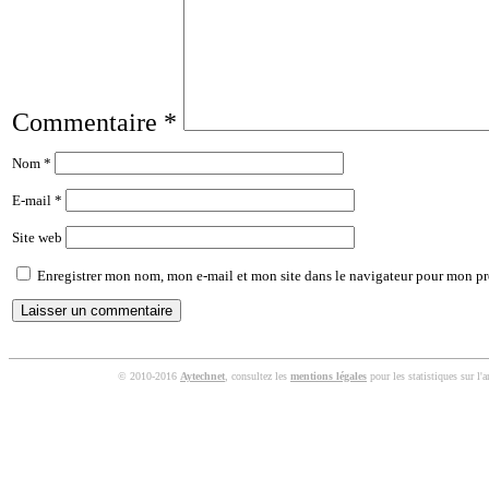
Commentaire
*
Nom
*
E-mail
*
Site web
Enregistrer mon nom, mon e-mail et mon site dans le navigateur pour mon p
© 2010-2016
Aytechnet
, consultez les
mentions légales
pour les statistiques sur l'