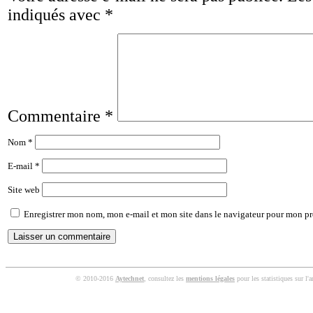
indiqués avec
*
Commentaire
*
Nom
*
E-mail
*
Site web
Enregistrer mon nom, mon e-mail et mon site dans le navigateur pour mon p
© 2010-2016
Aytechnet
, consultez les
mentions légales
pour les statistiques sur l'