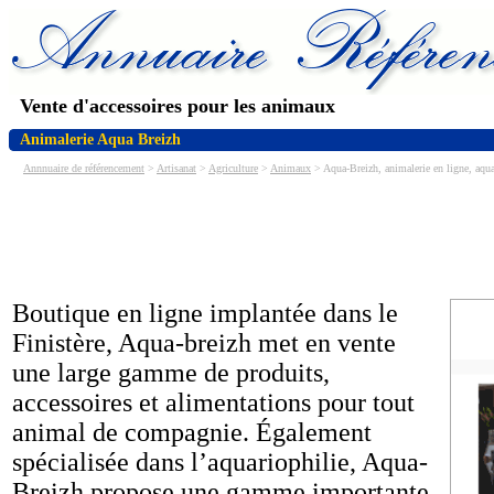
Vente d'accessoires pour les animaux
Animalerie Aqua Breizh
Annnuaire de référencement
>
Artisanat
>
Agriculture
>
Animaux
> Aqua-Breizh, animalerie en ligne, aqua
Boutique en ligne implantée dans le
Finistère, Aqua-breizh met en vente
une large gamme de produits,
accessoires et alimentations pour tout
animal de compagnie. Également
spécialisée dans l’aquariophilie, Aqua-
Breizh propose une gamme importante