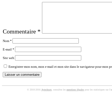
Commentaire
*
Nom
*
E-mail
*
Site web
Enregistrer mon nom, mon e-mail et mon site dans le navigateur pour mon p
© 2010-2016
Aytechnet
, consultez les
mentions légales
pour les statistiques sur l'