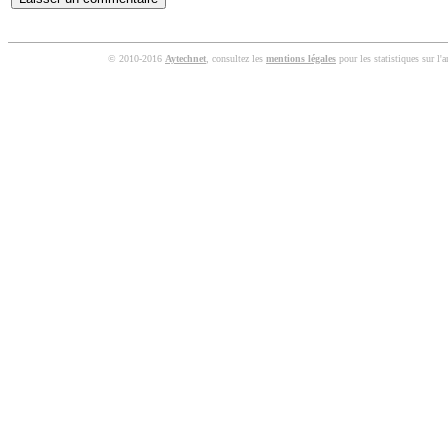
© 2010-2016
Aytechnet
, consultez les
mentions légales
pour les statistiques sur l'