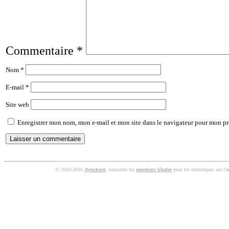
Commentaire
*
Nom
*
E-mail
*
Site web
Enregistrer mon nom, mon e-mail et mon site dans le navigateur pour mon p
© 2010-2016
Aytechnet
, consultez les
mentions légales
pour les statistiques sur l'