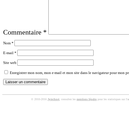
Commentaire
*
Nom
*
E-mail
*
Site web
Enregistrer mon nom, mon e-mail et mon site dans le navigateur pour mon p
© 2010-2016
Aytechnet
, consultez les
mentions légales
pour les statistiques sur l'