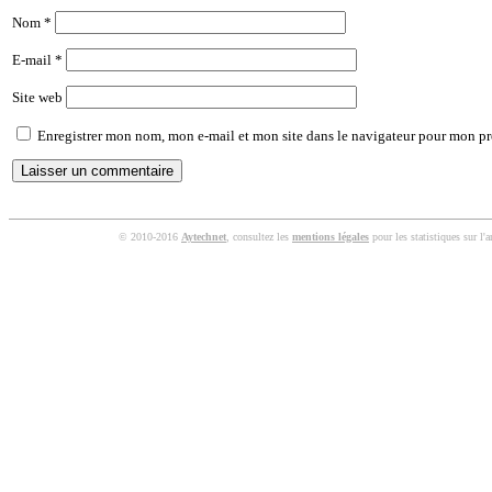
Nom
*
E-mail
*
Site web
Enregistrer mon nom, mon e-mail et mon site dans le navigateur pour mon p
© 2010-2016
Aytechnet
, consultez les
mentions légales
pour les statistiques sur l'