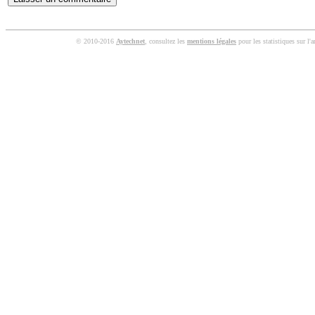
© 2010-2016
Aytechnet
, consultez les
mentions légales
pour les statistiques sur l'