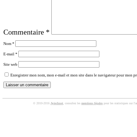
Commentaire
*
Nom
*
E-mail
*
Site web
Enregistrer mon nom, mon e-mail et mon site dans le navigateur pour mon p
© 2010-2016
Aytechnet
, consultez les
mentions légales
pour les statistiques sur l'