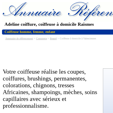
Adeline coiffure, coiffeuse à domicile Raismes
Coiffeuse homme, femme, enfant
Annnuaire de référencement
>
Commerce
>
Beauté
> Coiffeuse à domicile à Valenciennes
Votre coiffeuse réalise les coupes,
coiffures, brushings, permanentes,
colorations, chignons, tresses
Africaines, shampoings, mèches, soins
capillaires avec sérieux et
professionnalisme.