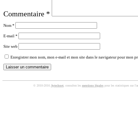
Commentaire
*
Nom
*
E-mail
*
Site web
Enregistrer mon nom, mon e-mail et mon site dans le navigateur pour mon p
© 2010-2016
Aytechnet
, consultez les
mentions légales
pour les statistiques sur l'