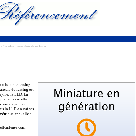
> Location longue durée de véhicules
nnels sur le leasing
rançais du leasing est
onyme: la LLD. La
preneurs car elle
 tout en permettant
is la LLD a aussi ses
métrique annuelle a
seilcarlease.com.