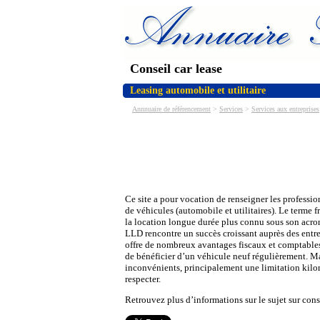
Conseil car lease
Leasing automobile et utilitaire
Annnuaire de référencement
>
Services
>
Services aux entreprises
Ce site a pour vocation de renseigner les professio
de véhicules (automobile et utilitaires). Le terme f
la location longue durée plus connu sous son acr
LLD rencontre un succès croissant auprès des entre
offre de nombreux avantages fiscaux et comptables
de bénéficier d’un véhicule neuf régulièrement. Ma
inconvénients, principalement une limitation kilo
respecter.
Retrouvez plus d’informations sur le sujet sur con