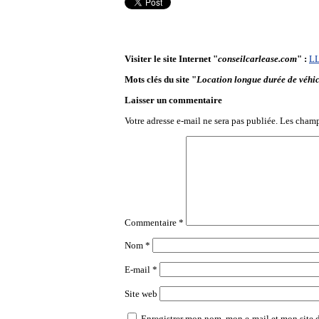
Visiter le site Internet "
conseilcarlease.com
" :
L
Mots clés du site "
Location longue durée de véhi
Laisser un commentaire
Votre adresse e-mail ne sera pas publiée.
Les champ
Commentaire
*
Nom
*
E-mail
*
Site web
Enregistrer mon nom, mon e-mail et mon site 