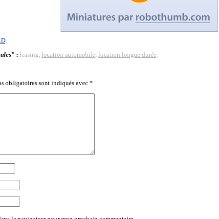
LD
.
cules
" :
leasing,
location automobile
,
location longue durée
.
s obligatoires sont indiqués avec
*
dans le navigateur pour mon prochain commentaire.