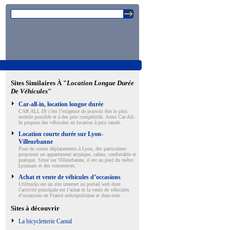
Sites Similaires À "
Location Longue Durée
De Véhicules
"
Car-all-in, location longue durée
CAR ALL IN c’est l’exigence de pouvoir être le plus
mobile possible et à des prix compétitifs. Ainsi Car-All-
In propose des véhicules en location à prix cassés.
Location courte durée sur Lyon-
Villeurbanne
Pour de courts déplacements à Lyon, des particuliers
proposent un appartement atypique, calme, confortable et
pratique. Situé sur Villeurbanne, il est au pied du métro
Lyonnais et des commerces.
Achat et vente de véhicules d’occasions
Utiltrucks est un site internet ou portail web dont
l’activité principale est l’achat et la vente de véhicules
d’occasions en France métropolitaine et dom-tom.
Sites à découvrir
La bicycletterie Cantal