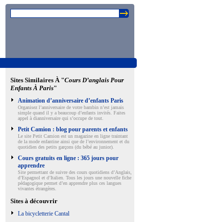
Sites Similaires À "
Cours D’anglais Pour
Enfants À Paris
"
Animation d’anniversaire d’enfants Paris
Organisez l’anniversaire de votre bambin n’est jamais
simple quand il y a beaucoup d’enfants invités. Faites
appel à dianniversaire qui s’occupe de tout.
Petit Camion : blog pour parents et enfants
Le site Petit Camion est un magazine en ligne traintant
de la mode enfantine ainsi que de l’environnement et du
quotidien des petits garçons (du bébé au junior).
Cours gratuits en ligne : 365 jours pour
apprendre
Site permettant de suivre des cours quotidiens d’Anglais,
d’Espagnol et d’Italien. Tous les jours une nouvelle fiche
pédagogique permet d’en apprendre plus ces langues
vivantes étrangères.
Sites à découvrir
La bicycletterie Cantal