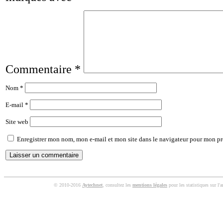
Commentaire
*
Nom
*
E-mail
*
Site web
Enregistrer mon nom, mon e-mail et mon site dans le navigateur pour mon p
© 2010-2016
Aytechnet
, consultez les
mentions légales
pour les statistiques sur l'