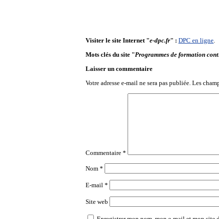
Visiter le site Internet "
e-dpc.fr
" :
DPC en ligne
.
Mots clés du site "
Programmes de formation conti
Laisser un commentaire
Votre adresse e-mail ne sera pas publiée.
Les champ
Commentaire
*
Nom
*
E-mail
*
Site web
Enregistrer mon nom, mon e-mail et mon site 