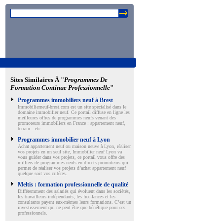
Sites Similaires À "
Programmes De
Formation Continue Professionnelle
"
Programmes immobiliers neuf à Brest
Immobilierneuf-brest.com est un site spécialisé dans le
domaine immobilier neuf. Ce portail diffuse en ligne les
meilleures offres de programmes neufs venant des
promoteurs immobiliers en France : appartement neuf,
terrain…etc.
Programmes immobilier neuf à Lyon
Achat appartement neuf ou maison neuve à Lyon, réaliser
vos projets en un seul site, Immobilier neuf Lyon va
vous guider dans vos projets, ce portail vous offre des
milliers de programmes neufs en directs promoteurs qui
permet de réaliser vos projets d’achat appartement neuf
quelque soit vos critères.
Meltis : formation professionnelle de qualité
Différemment des salariés qui évoluent dans les sociétés,
les travailleurs indépendants, les free-lances et les
consultants payent eux-mêmes leurs formations. C’est un
investissement qui ne peut être que bénéfique pour ces
professionnels.