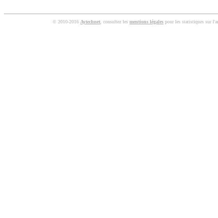
© 2010-2016
Aytechnet
, consultez les
mentions légales
pour les statistiques sur l'