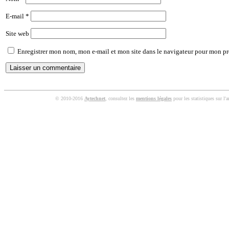
E-mail
*
Site web
Enregistrer mon nom, mon e-mail et mon site dans le navigateur pour mon p
© 2010-2016
Aytechnet
, consultez les
mentions légales
pour les statistiques sur l'