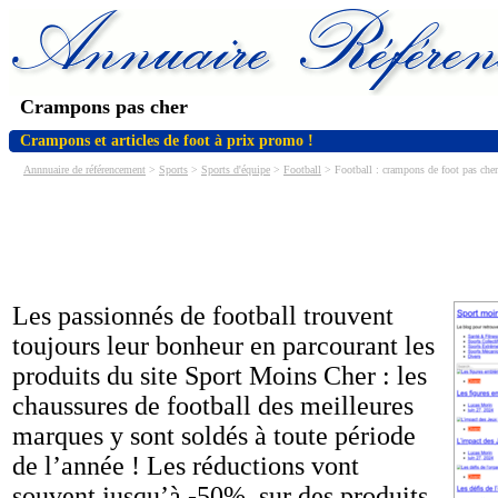
Crampons pas cher
Crampons et articles de foot à prix promo !
Annnuaire de référencement
>
Sports
>
Sports d'équipe
>
Football
> Football : crampons de foot pas cher
Les passionnés de football trouvent
toujours leur bonheur en parcourant les
produits du site Sport Moins Cher : les
chaussures de football des meilleures
marques y sont soldés à toute période
de l’année ! Les réductions vont
souvent jusqu’à -50%, sur des produits