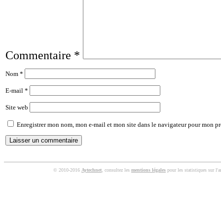
Commentaire
*
Nom
*
E-mail
*
Site web
Enregistrer mon nom, mon e-mail et mon site dans le navigateur pour mon p
© 2010-2016
Aytechnet
, consultez les
mentions légales
pour les statistiques sur l'