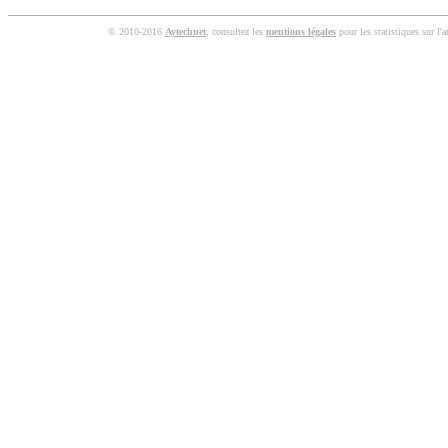
© 2010-2016
Aytechnet
, consultez les
mentions légales
pour les statistiques sur l'