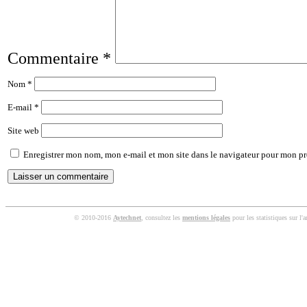
Commentaire
*
Nom
*
E-mail
*
Site web
Enregistrer mon nom, mon e-mail et mon site dans le navigateur pour mon p
© 2010-2016
Aytechnet
, consultez les
mentions légales
pour les statistiques sur l'