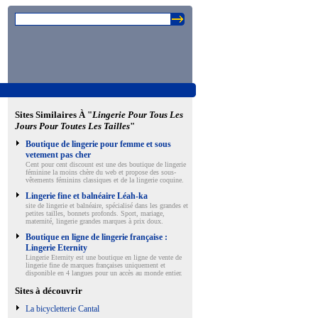
Sites Similaires À "
Lingerie Pour Tous Les
Jours Pour Toutes Les Tailles
"
Boutique de lingerie pour femme et sous
vetement pas cher
Cent pour cent discount est une des boutique de lingerie
féminine la moins chère du web et propose des sous-
vêtements féminins classiques et de la lingerie coquine.
Lingerie fine et balnéaire Léah-ka
site de lingerie et balnéaire, spécialisé dans les grandes et
petites tailles, bonnets profonds. Sport, mariage,
maternité, lingerie grandes marques à prix doux.
Boutique en ligne de lingerie française :
Lingerie Eternity
Lingerie Eternity est une boutique en ligne de vente de
lingerie fine de marques françaises uniquement et
disponible en 4 langues pour un accès au monde entier.
Sites à découvrir
La bicycletterie Cantal