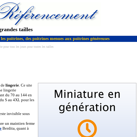
grandes tailles
les poitrines, des poitrines menues aux poitrines généreuses
e pour tous les jours pour toutes les tailles
d de
lingerie
. Ce site
ne lingerie
lant du 70 au 144 en
 du S au 4XL pour les
este invisible sous
sure un maintien ferme
e
Berdita, quant à