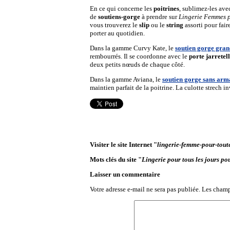
En ce qui concerne les
poitrines
, sublimez-les avec
de
soutiens-gorge
à prendre sur
Lingerie Femmes 
vous trouverez le
slip
ou le
string
assorti pour fair
porter au quotidien.
Dans la gamme Curvy Kate, le
soutien gorge grand
rembourrés. Il se coordonne avec le
porte jarretel
deux petits nœuds de chaque côté.
Dans la gamme Aviana, le
soutien gorge sans arm
maintien parfait de la poitrine. La culotte strech 
Visiter le site Internet "
lingerie-femme-pour-tout
Mots clés du site "
Lingerie pour tous les jours pour
Laisser un commentaire
Votre adresse e-mail ne sera pas publiée.
Les champ