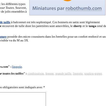
 les différents types
pour Toutes
. Souvent,
e de jolis ensembles à
e taille
à balconnet est très sophistiqué. Ces bonnets en satin sont légèrement
le
recouvert de tulle dont les jarretières sont amovibles, le
shorty
et le
tanga
orné d
ature
possède des micro coussinets dans les bretelles pour un confort renforcé et un
invisible va du M au 3X.
es.com
" :
lingerie
.
 toutes les tailles
" :
combinaison
,
femme
,
grande taille
,
lingerie
,
soutien-gorge
.
s obligatoires sont indiqués avec
*