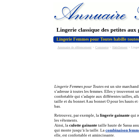
Lingerie classique des petites aux 
Lingerie Femmes pour Toutes habille toutes 
Annnuaire de référencement
>
Commerce
>
Habillement
> Lingeri
Lingerie Femmes pour Toutes
est un site marchan
s’adresse à toutes les femmes. Elles y trouveront u
confortable qui s’adapte aux différentes tailles, al
taille et du bonnet A au bonnet O pour les hauts et
bas.
Retrouvez, par exemple, la
lingerie gainante
qui r
les vêtements.
Ainsi, la
culotte gainante
taille haute de Sassa as
qui monte jusqu’à la taille. La
combinaison femm
elle, est confortable et amincissante.