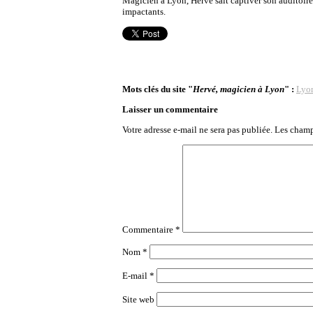
Magicien à Lyon, Hervé sait captiver son auditoire,
impactants.
Mots clés du site "
Hervé, magicien à Lyon
" :
Lyo
Laisser un commentaire
Votre adresse e-mail ne sera pas publiée.
Les champ
Commentaire
*
Nom
*
E-mail
*
Site web