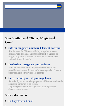
Sites Similaires À "
Hervé, Magicien À
Lyon
"
Site du magicien amateur Clément Jaffrain
Site internet de Clément Jaffrain, magicien amateur
depuis l’age de 5 ans. Site tres intructif et vidéos de
magie de qualité. Concours toutes les semaines avec
video de tours de magie.
Profession : magicien pour enfants
Voici en quelques mots, le profil de cet artiste qui
possède une culture du spectacle sans reproche. Il saura
poser son art pour divertir les enfants.
Serrurier à Lyon : dépannage Lyon
Serrurier Lyon est un site proposant différents services de
serrurerie sur Lyon et sa région.
Dépannage en 30 minutes garantie pour réparer ou
changer votre serrure.
Sites à découvrir
La bicycletterie Cantal