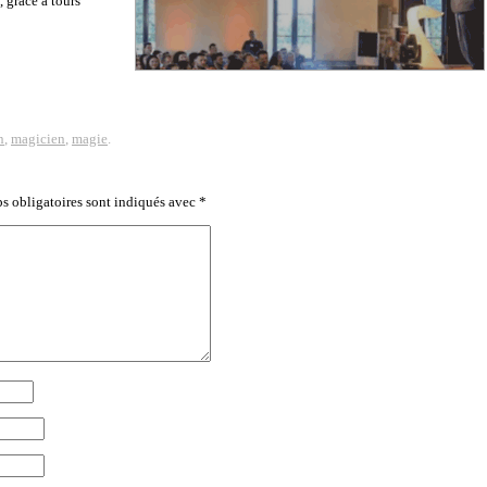
 grâce à tours
n
,
magicien
,
magie
.
s obligatoires sont indiqués avec
*