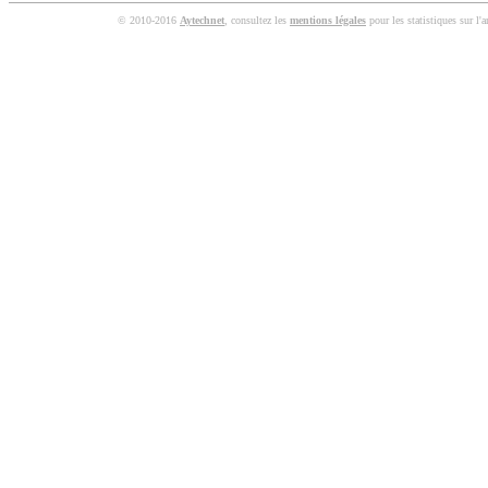
© 2010-2016
Aytechnet
, consultez les
mentions légales
pour les statistiques sur l'