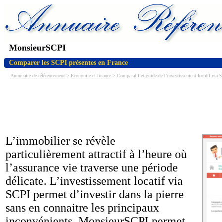
MonsieurSCPI
Comparer les SCPI présentes en France
Annnuaire de référencement
>
Economie et finance
> Comparatif et guide de l’investissement locatif via 
L’immobilier se révèle
particulièrement attractif à l’heure où
l’assurance vie traverse une période
délicate. L’investissement locatif via
SCPI permet d’investir dans la pierre
sans en connaitre les principaux
inconvénients. MonsieurSCPI permet