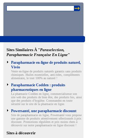
Sites Similaires À "
Paraselection,
Parapharmacie Française En Ligne
"
Parapharmacie en-ligne de produits naturel,
Vivéo
Vente en-ligne de produits naturels garantis sans produits
chimiques. Huiles essentielles, anti-rides, compléments
alimentaire, le tout 100% au naturel !
Parapharmacie Codden : produits
pharmaceutiques en ligne
La pharmacie Codden en ligne, commercialisesur son
site web des produits de bien être, des produits bio, ainsi
que des produits d’hygiène. Commandez en toute
sécurité sur le site de la pharmacie en ligne.
Powersanté, une parapharmacie discount
Site de parapharmacie en ligne, Powersanté vous propose
une gamme de produits attentivement sélectionnés à prix
discount. Promotions régulières et prix moins chers à
découvrir sur notre parapharmacie en ligne discount !
Sites à découvrir