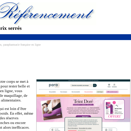
rix serrés
n, parapharmacie française en ligne
otre corps se met à
 pour rester belle et
en ligne, vous
 de maquillage, de
 alimentaires.
i est loin d’être
poids. En effet, même
des réserves
hanches ou encore
t alors inefficaces.