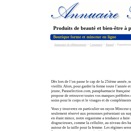
Produits de beauté et bien-être à p
Boutique forme et minceur en ligne
Annnuaire de référencement
>
Commerce
>
Beauté
> Paraselectio
Dès lors de l’on passe le cap de la 25ième année, n
vieillir. Alors, pour garder la forme toute l’année et
jeune, Paraselection.com, parapharmacie française 
propose de retrouver toutes vos marques préférées
soins pour le corps et le visages et de compléments
Vous y trouverez en particulier un rayon Minceur qu
seulement réservé aux personnes présentant un sur
en étant mince, notre organisme a tendance a faire 
disgracieuses, comme la cellulite, au niveau des 
autour de la taille pour la femme. Les régimes seron