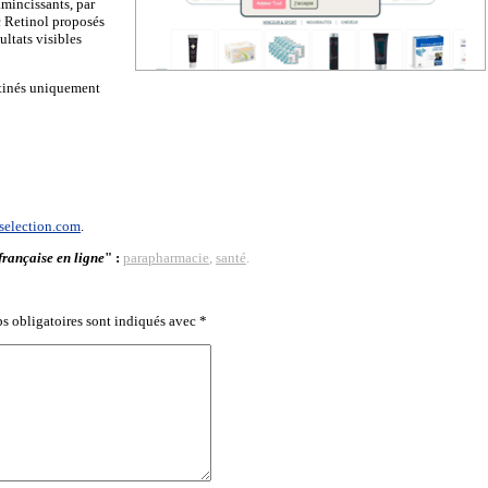
amincissants, par
 Retinol proposés
ultats visibles
stinés uniquement
selection.com
.
rançaise en ligne
" :
parapharmacie
,
santé
.
s obligatoires sont indiqués avec
*