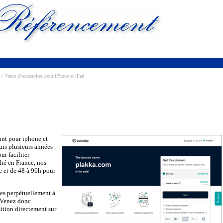
> Vente d’accessoires pour iPhone et iPad
unt pour iphone et
puis plusieurs années
r faciliter
lié en France, nos
re et de 48 à 96h pour
es perpétuellement à
. Venez donc
ition directement sur