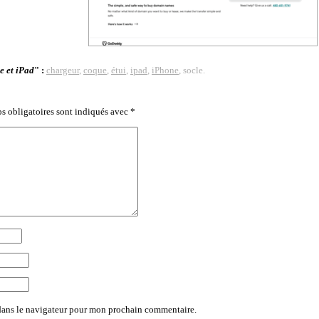
e et iPad
" :
chargeur
,
coque
,
étui
,
ipad
,
iPhone
, socle.
s obligatoires sont indiqués avec
*
dans le navigateur pour mon prochain commentaire.