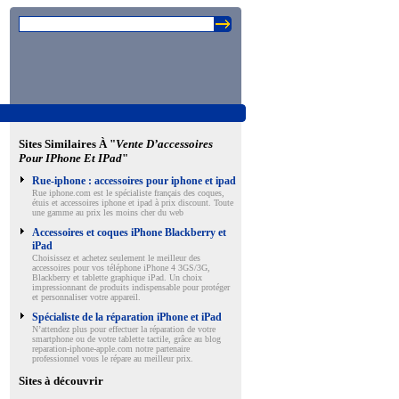
Sites Similaires À "
Vente D’accessoires
Pour IPhone Et IPad
"
Rue-iphone : accessoires pour iphone et ipad
Rue iphone.com est le spécialiste français des coques,
étuis et accessoires iphone et ipad à prix discount. Toute
une gamme au prix les moins cher du web
Accessoires et coques iPhone Blackberry et
iPad
Choisissez et achetez seulement le meilleur des
accessoires pour vos téléphone iPhone 4 3GS/3G,
Blackberry et tablette graphique iPad. Un choix
impressionnant de produits indispensable pour protéger
et personnaliser votre appareil.
Spécialiste de la réparation iPhone et iPad
N’attendez plus pour effectuer la réparation de votre
smartphone ou de votre tablette tactile, grâce au blog
reparation-iphone-apple.com notre partenaire
professionnel vous le répare au meilleur prix.
Sites à découvrir