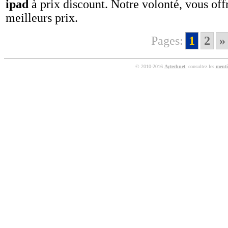
ipad
à prix discount. Notre volonté, vous offr
meilleurs prix.
Pages:
1
2
»
© 2010-2016
Aytechnet
, consultez les
menti