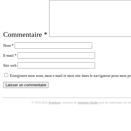
Commentaire
*
Nom
*
E-mail
*
Site web
Enregistrer mon nom, mon e-mail et mon site dans le navigateur pour mon p
© 2010-2016
Aytechnet
, consultez les
mentions légales
pour les statistiques sur l'