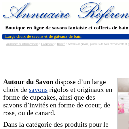
Boutique en ligne de savons fantaisie et coffrets de bain
Large choix de savons et de gâteaux de bain
Annnuaire de référencement
>
Commerce
>
Beauté
> Savons originaux, produits de bain effervescents et
Autour du Savon
dispose d’un large
choix de
savons
rigolos et originaux en
forme de cupcakes, ainsi que des
savons d’invités en forme de coeur, de
rose, ou de canard.
Dans la catégorie des produits pour le