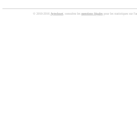
© 2010-2016
Aytechnet
, consultez les
mentions légales
pour les statistiques sur l'