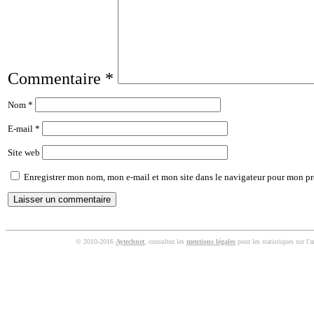
Commentaire
*
Nom
*
E-mail
*
Site web
Enregistrer mon nom, mon e-mail et mon site dans le navigateur pour mon p
© 2010-2016
Aytechnet
, consultez les
mentions légales
pour les statistiques sur l'