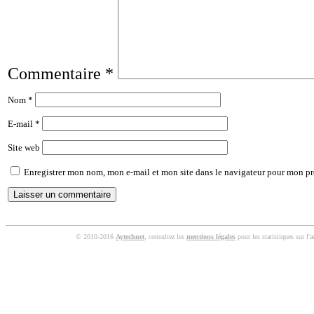
Commentaire
*
Nom
*
E-mail
*
Site web
Enregistrer mon nom, mon e-mail et mon site dans le navigateur pour mon p
© 2010-2016
Aytechnet
, consultez les
mentions légales
pour les statistiques sur l'