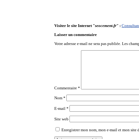
Visiter le site Internet "
seocement.fr
" :
Consultan
Laisser un commentaire
Votre adresse e-mail ne sera pas publiée.
Les champ
Commentaire
*
Nom
*
E-mail
*
Site web
Enregistrer mon nom, mon e-mail et mon site 