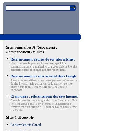
Sites Similaires À "
Seocement :
Référencement De Sites
"
Référencement naturel de vos sites internet
Nous sommes là pour améliorer vos capacité de
communication en e-marketing et à vous aider à être plus
compétitif dans un monde des affaires exigeant.
Référencement de sites internet dans Google
Agence de web référencement vous propose de la création
de site internet mais également de la création de site
internet sur google. être visible sur la toile reste
important.
El annuaire : référencement des sites internet
Annuaire de sites internet gratuit et sans lien retour. Tous
les sites grand public sont acceptés si la description
envoyée est bien originale. N’oubliez pas de nous suivre
sur Twitter.
Sites à découvrir
La bicycletterie Cantal