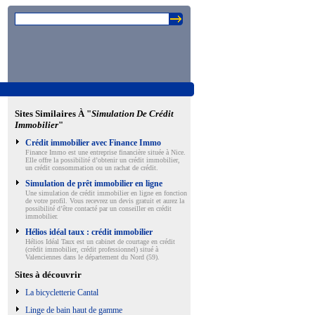
Sites Similaires À "
Simulation De Crédit
Immobilier
"
Crédit immobilier avec Finance Immo
Finance Immo est une entreprise financière située à Nice.
Elle offre la possibilité d’obtenir un crédit immobilier,
un crédit consommation ou un rachat de crédit.
Simulation de prêt immobilier en ligne
Une simulation de crédit immobilier en ligne en fonction
de votre profil. Vous recevrez un devis gratuit et aurez la
possibilité d’être contacté par un conseiller en crédit
immobilier.
Hélios idéal taux : crédit immobilier
Hélios Idéal Taux est un cabinet de courtage en crédit
(crédit immobilier, crédit professionnel) situé à
Valenciennes dans le département du Nord (59).
Sites à découvrir
La bicycletterie Cantal
Linge de bain haut de gamme