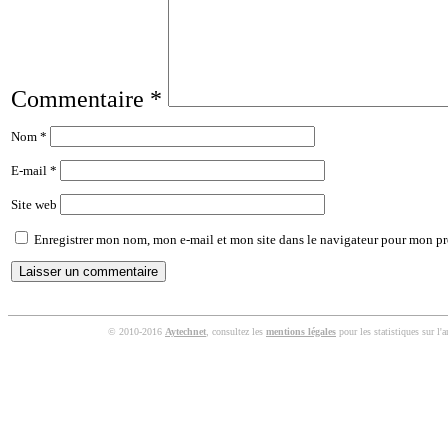
Commentaire
*
Nom
*
E-mail
*
Site web
Enregistrer mon nom, mon e-mail et mon site dans le navigateur pour mon p
© 2010-2016
Aytechnet
, consultez les
mentions légales
pour les statistiques sur l'