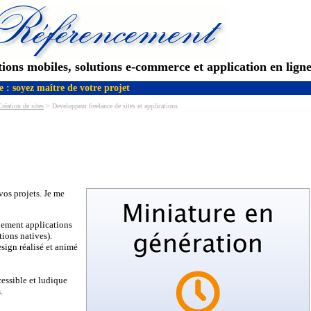
ations mobiles, solutions e-commerce et application en lign
 : soyez maître de votre projet
réation de sites
> Developpeur freelance de sites et applications
os projets. Je me
pement applications
tions natives).
sign réalisé et animé
cessible et ludique
.