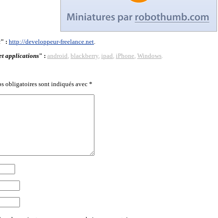
t
" :
http://developpeur-freelance.net
.
et applications
" :
android
,
blackberry
,
ipad
,
iPhone
,
Windows
.
s obligatoires sont indiqués avec
*