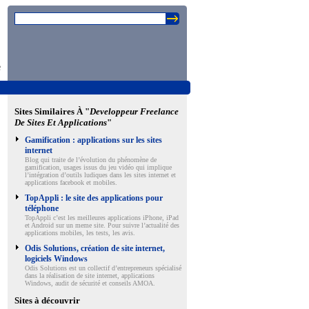
e
Sites Similaires À "
Developpeur Freelance
De Sites Et Applications
"
Gamification : applications sur les sites
internet
Blog qui traite de l’évolution du phénomène de
gamification, usages issus du jeu vidéo qui implique
l’intégration d’outils ludiques dans les sites internet et
applications facebook et mobiles.
TopAppli : le site des applications pour
téléphone
TopAppli c’est les meilleures applications iPhone, iPad
et Android sur un meme site. Pour suivre l’actualité des
applications mobiles, les tests, les avis.
Odis Solutions, création de site internet,
logiciels Windows
Odis Solutions est un collectif d’entrepreneurs spécialisé
dans la réalisation de site internet, applications
Windows, audit de sécurité et conseils AMOA.
Sites à découvrir