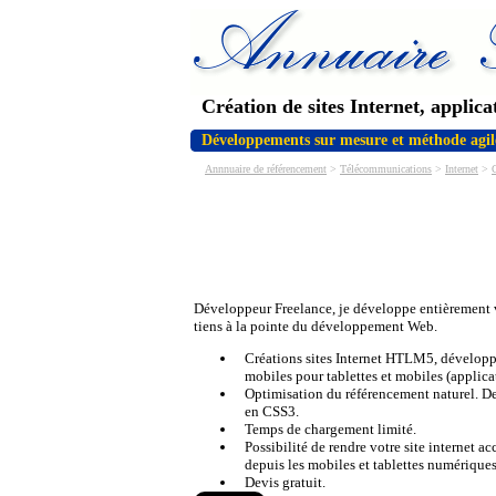
Création de sites Internet, applic
Développements sur mesure et méthode agile
Annnuaire de référencement
>
Télécommunications
>
Internet
>
C
Développeur Freelance, je développe entièrement v
tiens à la pointe du développement Web.
Créations sites Internet HTLM5, dévelop
mobiles pour tablettes et mobiles (applica
Optimisation du référencement naturel. De
en CSS3.
Temps de chargement limité.
Possibilité de rendre votre site internet ac
depuis les mobiles et tablettes numériques
Devis gratuit.