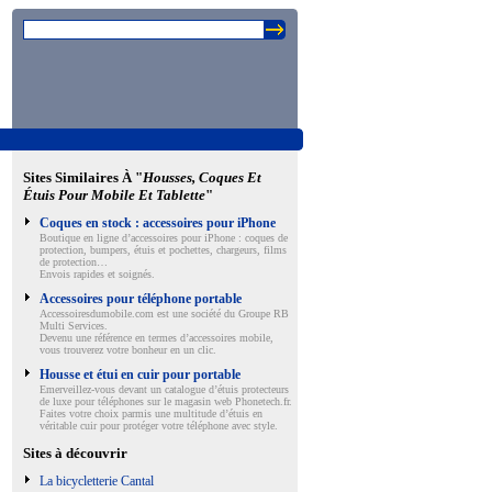
Sites Similaires À "
Housses, Coques Et
Étuis Pour Mobile Et Tablette
"
Coques en stock : accessoires pour iPhone
Boutique en ligne d’accessoires pour iPhone : coques de
protection, bumpers, étuis et pochettes, chargeurs, films
de protection…
Envois rapides et soignés.
Accessoires pour téléphone portable
Accessoiresdumobile.com est une société du Groupe RB
Multi Services.
Devenu une référence en termes d’accessoires mobile,
vous trouverez votre bonheur en un clic.
Housse et étui en cuir pour portable
Emerveillez-vous devant un catalogue d’étuis protecteurs
de luxe pour téléphones sur le magasin web Phonetech.fr.
Faites votre choix parmis une multitude d’étuis en
véritable cuir pour protéger votre téléphone avec style.
Sites à découvrir
La bicycletterie Cantal