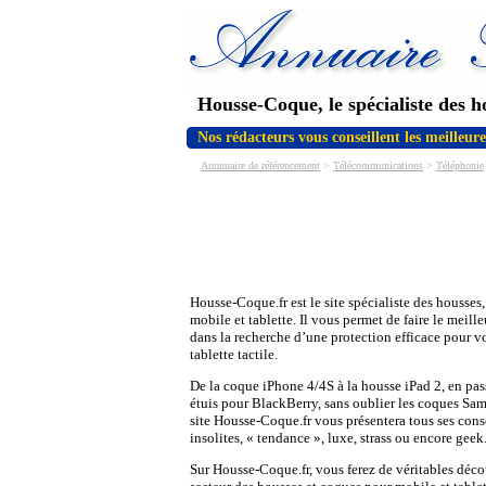
Housse-Coque, le spécialiste des ho
Nos rédacteurs vous conseillent les meilleu
Annnuaire de référencement
>
Télécommunications
>
Téléphonie
Housse-Coque.fr est le site spécialiste des housses,
mobile et tablette. Il vous permet de faire le meill
dans la recherche d’une protection efficace pour 
tablette tactile.
De la coque iPhone 4/4S à la housse iPad 2, en pas
étuis pour BlackBerry, sans oublier les coques Sa
site Housse-Coque.fr vous présentera tous ses conse
insolites, « tendance », luxe, strass ou encore geek
Sur Housse-Coque.fr, vous ferez de véritables déco