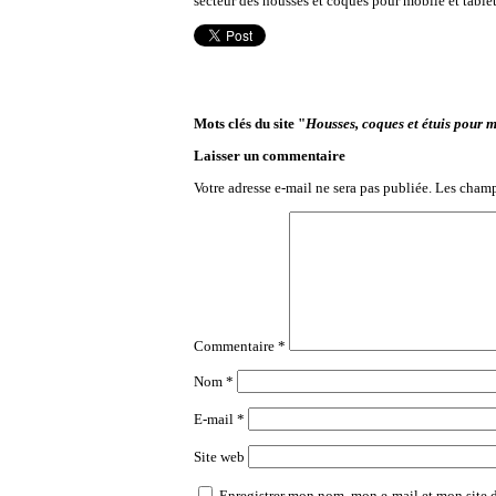
secteur des housses et coques pour mobile et tablet
Mots clés du site "
Housses, coques et étuis pour m
Laisser un commentaire
Votre adresse e-mail ne sera pas publiée.
Les champ
Commentaire
*
Nom
*
E-mail
*
Site web
Enregistrer mon nom, mon e-mail et mon site 