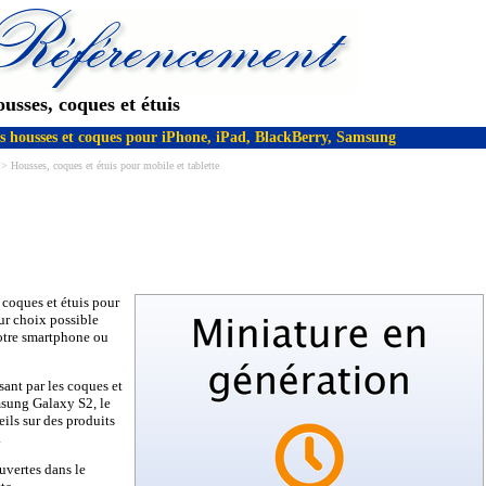
usses, coques et étuis
res housses et coques pour iPhone, iPad, BlackBerry, Samsung
> Housses, coques et étuis pour mobile et tablette
 coques et étuis pour
eur choix possible
votre smartphone ou
sant par les coques et
msung Galaxy S2, le
ils sur des produits
.
uvertes dans le