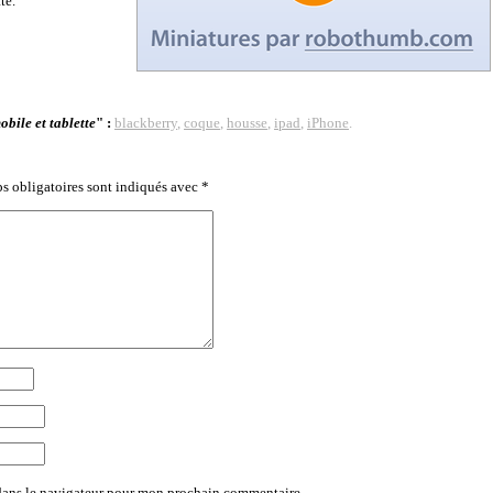
te.
obile et tablette
" :
blackberry
,
coque
,
housse
,
ipad
,
iPhone
.
s obligatoires sont indiqués avec
*
dans le navigateur pour mon prochain commentaire.