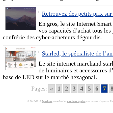
Retrouvez des petits prix sur
En gros, le site Internet Smar
vos capacités d’achat tous les 
confrérie des cyber-acheteurs dégourdis.
Starled, le spécialiste de l
Le site internet marchand star
de luminaires et accessoires d
base de LED sur le marché hexagonal.
Pages:
«
1
2
3
4
5
6
7
© 2010-2016
Aytechnet
, consultez les
mentions légales
pour les statistiques sur l'