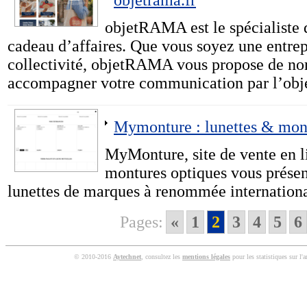
objetrama.fr
objetRAMA est le spécialiste d
cadeau d’affaires. Que vous soyez une entrep
collectivité, objetRAMA vous propose de no
accompagner votre communication par l’obje
Mymonture : lunettes & mon
MyMonture, site de vente en li
montures optiques vous présen
lunettes de marques à renommée internationale
Pages:
«
1
2
3
4
5
6
© 2010-2016
Aytechnet
, consultez les
mentions légales
pour les statistiques sur l'